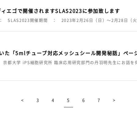
ィエゴで開催されますSLAS2023に参加致します
 SLAS2023開催期間 ： 2023年2月26日（日）～2月28日
に聞いた「5mlチューブ対応メッシュシール開発秘話」ペー
、京都大学 iPS細胞研究所 臨床応用研究部門の丹羽明先生にお話
<
3
4
5
6
7
>