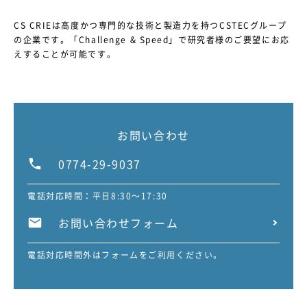
ていただきます。
CS CRIEは高度かつ専門的な技術と製造力を持つCSTECグループ
法令、規範の遵守と見直し
の企業です。
「Challenge & Speed」で研究者様のご要望にお応
当社は、保有する個人情報に関して適用される日本の法令、
えすることが可能です。
その他規範を遵守するとともに、本ポリシーの内容を適宜見
直し、その改善に努めます。
お問い合わせ
当社の個人情報の取り扱いに関するお問い合わせは下記まで
お問い合わせ
ご連絡ください。
0774-29-9037
シーエスクリエ株式会社
京都府宇治市槇島町大川原57-1
電話番号：0774-29-9037
電話対応時間：平日8:30～17:30
お問い合わせフォーム
電話対応時間外はフォームをご利用ください。