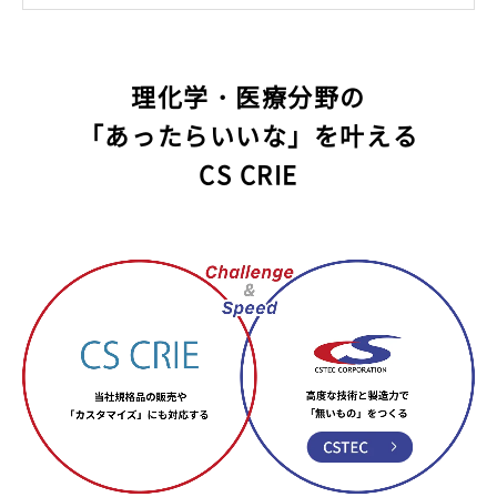
個人情報の利用目的
お客さまからお預かりした個人情報は、当社からのご連絡や
業務のご案内やご質問に対する回答として、電子メールや資
理化学・医療分野の
料のご送付に利用いたします。
「あったらいいな」を叶える
個人情報の第三者への開示・提供の禁止
当社は、お客さまよりお預かりした個人情報を適切に管理
CS CRIE
し、次のいずれかに該当する場合を除き、個人情報を第三者
に開示いたしません。
・お客さまの同意がある場合
・お客さまが希望されるサービスを行なうために当社が業務
を委託する業者に対して開示する場合
・法令に基づき開示することが必要である場合
個人情報の安全対策
当社は、個人情報の正確性及び安全性確保のために、セキュ
リティに万全の対策を講じています。
ご本人の照会
お客さまがご本人の個人情報の照会・修正・削除などをご希
望される場合には、ご本人であることを確認の上、対応させ